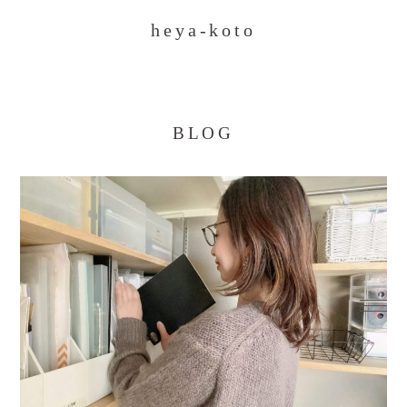
heya-koto
BLOG