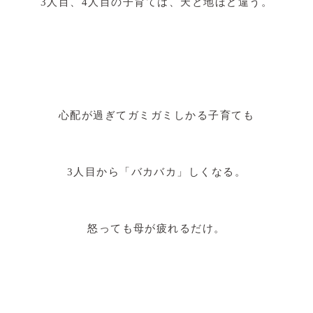
3人目、4人目の子育ては、天と地ほど違う。
心配が過ぎてガミガミしかる子育ても
3人目から「バカバカ」しくなる。
怒っても母が疲れるだけ。