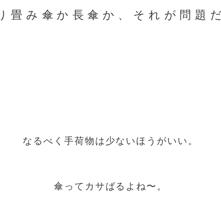
り畳み傘か長傘か、それが問題
なるべく手荷物は少ないほうがいい。
傘ってカサばるよね〜。