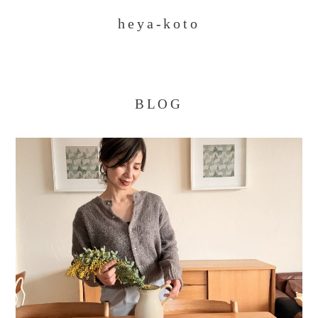
heya-koto
BLOG