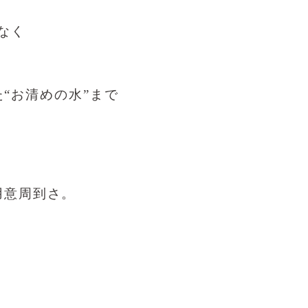
なく
“お清めの水”まで
用意周到さ。