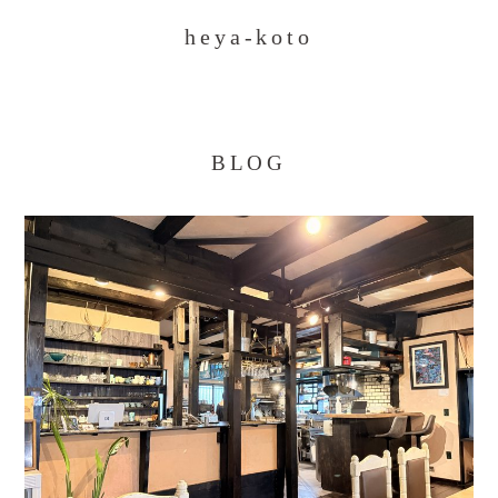
heya-koto
BLOG