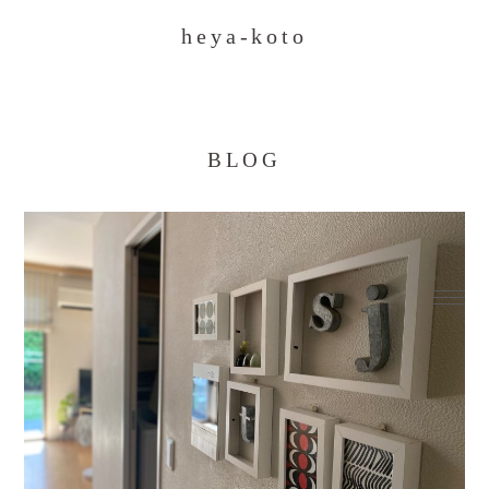
heya-koto
BLOG