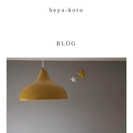
heya-koto
BLOG