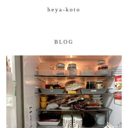
heya-koto
BLOG