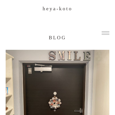
heya-koto
BLOG